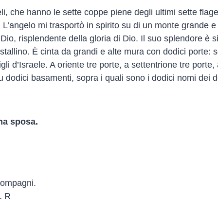
, che hanno le sette coppe piene degli ultimi sette flagell
’angelo mi trasportò in spirito su di un monte grande e a
o, risplendente della gloria di Dio. Il suo splendore è 
stallino. È cinta da grandi e alte mura con dodici porte:
 figli d’Israele. A oriente tre porte, a settentrione tre por
u dodici basamenti, sopra i quali sono i dodici nomi dei do
na sposa.
 compagni.
r. R