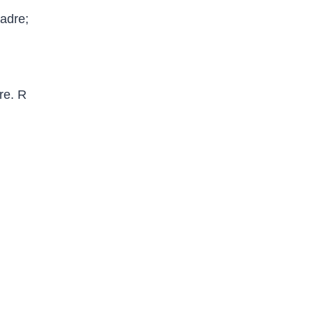
padre;
ore. R