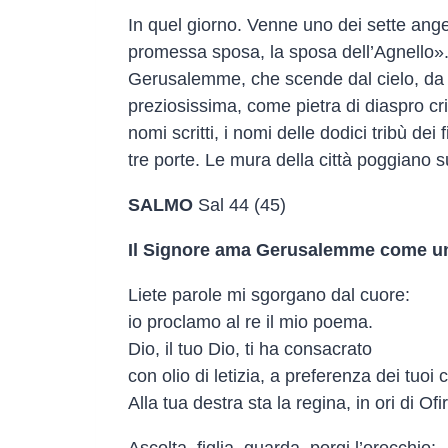
In quel giorno. Venne uno dei sette angeli
promessa sposa, la sposa dell’Agnello». L
Gerusalemme, che scende dal cielo, da Di
preziosissima, come pietra di diaspro cri
nomi scritti, i nomi delle dodici tribù dei
tre porte. Le mura della città poggiano s
SALMO
Sal 44 (45)
Il Signore ama Gerusalemme come u
Liete parole mi sgorgano dal cuore:
io proclamo al re il mio poema.
Dio, il tuo Dio, ti ha consacrato
con olio di letizia, a preferenza dei tuoi
Alla tua destra sta la regina, in ori di Ofi
Ascolta, figlia, guarda, porgi l’orecchio: