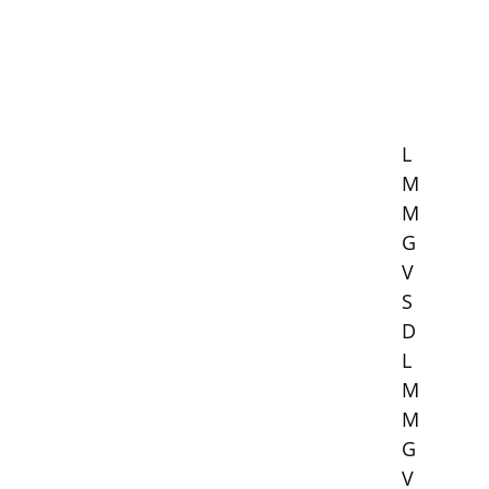
L
M
M
G
V
S
D
L
M
M
G
V