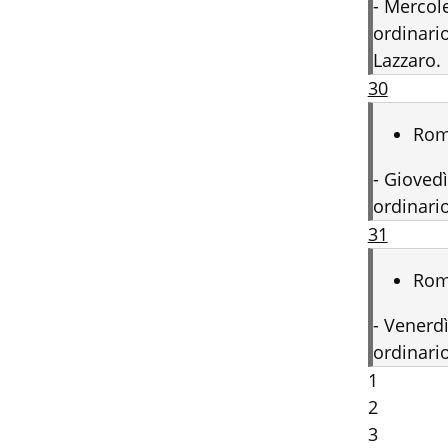
-
Mercole
ordinario
Lazzaro.
30
Ro
-
Giovedì
ordinario
31
Ro
-
Venerdì
ordinario
1
2
3