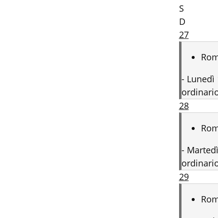
S
D
27
Ro
-
Lunedì 
ordinario
28
Ro
-
Martedì
ordinario
29
Ro