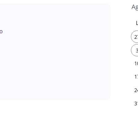
o
2
1
1
2
3