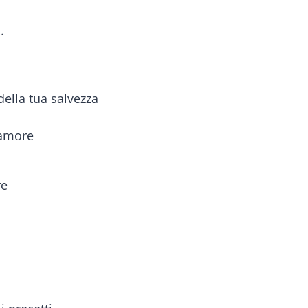
.
della tua salvezza
 amore
re