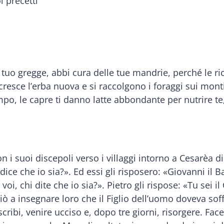
i precetti
l tuo gregge, abbi cura delle tue mandrie, perché le 
resce l’erba nuova e si raccolgono i foraggi sui monti; 
po, le capre ti danno latte abbondante per nutrire te, 
 i suoi discepoli verso i villaggi intorno a Cesarèa di 
ice che io sia?». Ed essi gli risposero: «Giovanni il Bat
oi, chi dite che io sia?». Pietro gli rispose: «Tu sei i
ò a insegnare loro che il Figlio dell’uomo doveva soff
 scribi, venire ucciso e, dopo tre giorni, risorgere. F