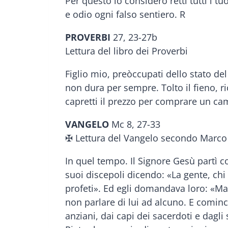
Per questo io considero retti tutti i tuo
e odio ogni falso sentiero. R
PROVERBI
27, 23-27b
Lettura del libro dei Proverbi
Figlio mio, preòccupati dello stato de
non dura per sempre. Tolto il fieno, ric
capretti il prezzo per comprare un cam
VANGELO
Mc 8, 27-33
✠ Lettura del Vangelo secondo Marco
In quel tempo. Il Signore Gesù partì con
suoi discepoli dicendo: «La gente, chi d
profeti». Ed egli domandava loro: «Ma v
non parlare di lui ad alcuno. E cominci
anziani, dai capi dei sacerdoti e dagli