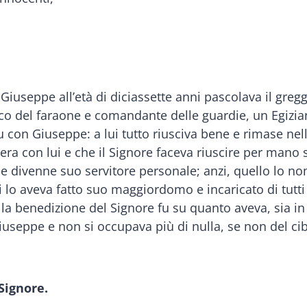
iuseppe all’età di diciassette anni pascolava il gregge
nuco del faraone e comandante delle guardie, un Egizia
u con Giuseppe: a lui tutto riusciva bene e rimase nell
era con lui e che il Signore faceva riuscire per mano
ui e divenne suo servitore personale; anzi, quello lo 
 lo aveva fatto suo maggiordomo e incaricato di tutti i
 la benedizione del Signore fu su quanto aveva, sia in
i Giuseppe e non si occupava più di nulla, se non del c
Signore.