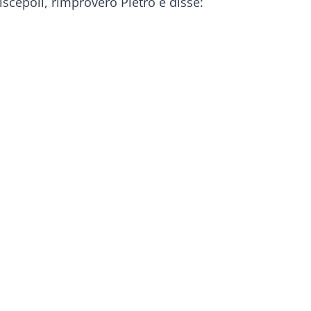
iscepoli, rimproverò Pietro e disse: