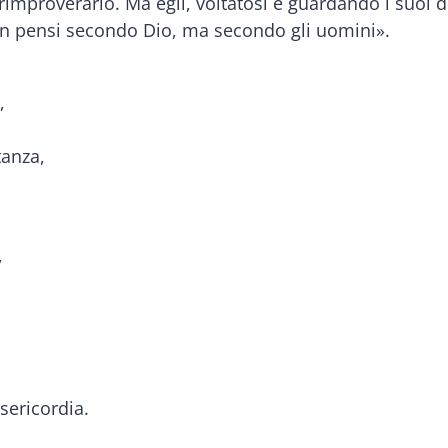
 rimproverarlo. Ma egli, voltatosi e guardando i suoi d
non pensi secondo Dio, ma secondo gli uomini».
,
tanza,
,
,
sericordia.