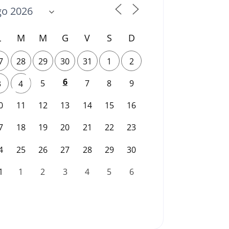
L
M
M
G
V
S
D
7
28
29
30
31
1
2
6
5
7
8
9
3
4
0
11
12
13
14
15
16
7
18
19
20
21
22
23
4
25
26
27
28
29
30
1
1
2
3
4
5
6