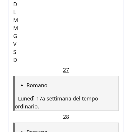
D
L
M
M
G
V
S
D
27
Romano
-
Lunedì 17a settimana del tempo
ordinario.
28