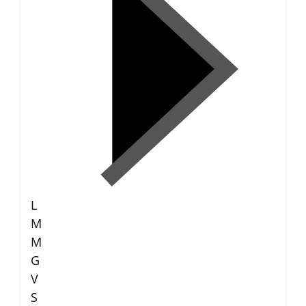
L
M
M
G
V
S