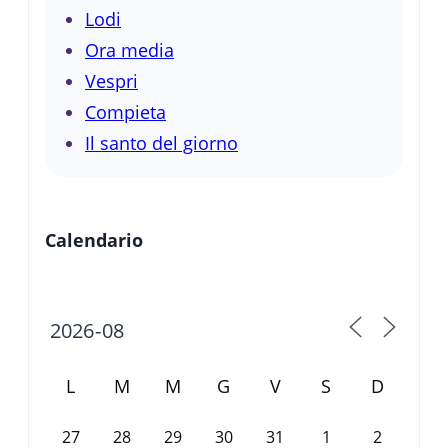
Lodi
Ora media
Vespri
Compieta
Il santo del giorno
Calendario
L
M
M
G
V
S
D
27
28
29
30
31
1
2