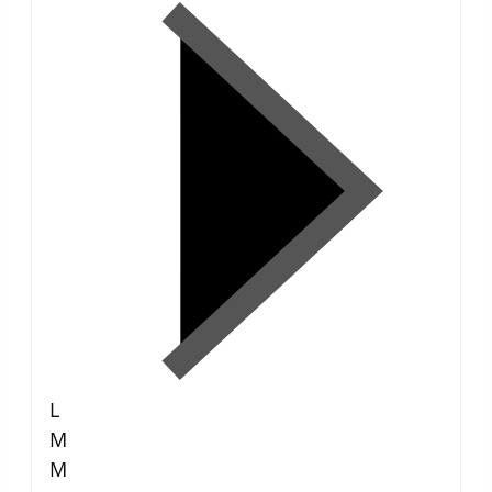
L
M
M