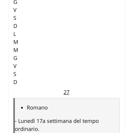
G
V
S
D
L
M
M
G
V
S
D
27
Romano
-
Lunedì 17a settimana del tempo
ordinario.