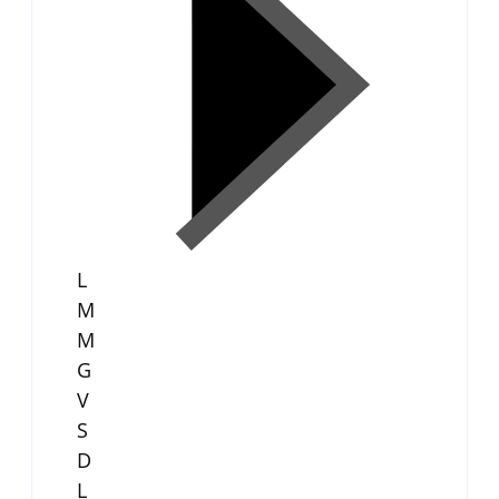
L
M
M
G
V
S
D
L