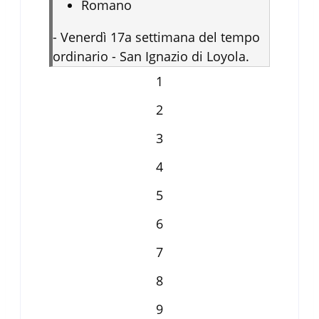
Romano
-
Venerdì 17a settimana del tempo
ordinario - San Ignazio di Loyola.
1
2
3
4
5
6
7
8
9