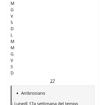
M
G
V
S
D
L
M
M
G
V
S
D
27
Ambrosiano
-
Lunedì 17a settimana del tempo