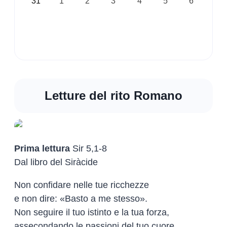
31
1
2
3
4
5
6
Letture del rito Romano
Prima lettura
Sir 5,1-8
Dal libro del Siràcide
Non confidare nelle tue ricchezze
e non dire: «Basto a me stesso».
Non seguire il tuo istinto e la tua forza,
assecondando le passioni del tuo cuore.