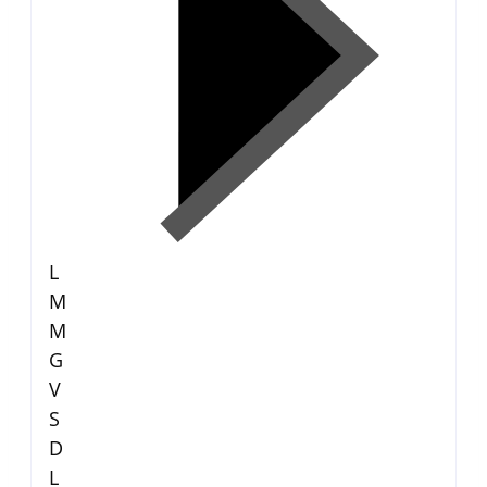
L
M
M
G
V
S
D
L