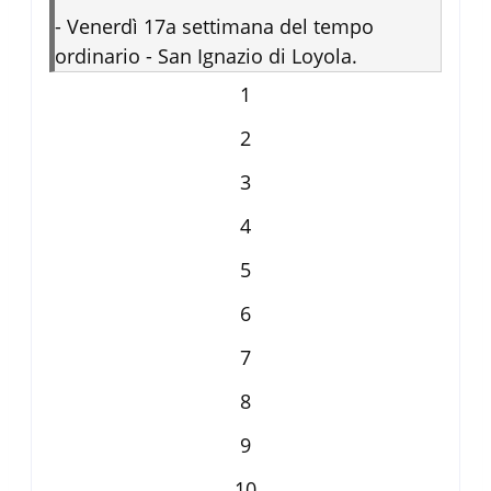
-
Venerdì 17a settimana del tempo
ordinario - San Ignazio di Loyola.
1
2
3
4
5
6
7
8
9
10