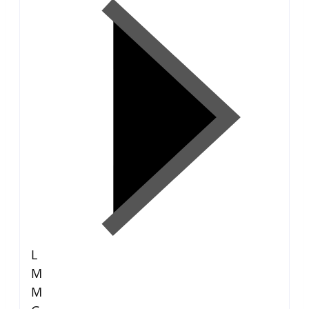
L
M
M