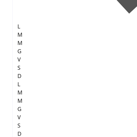
L
M
M
G
V
S
D
L
M
M
G
V
S
D