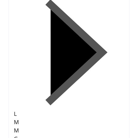
L
M
M