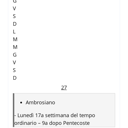
G
V
S
D
L
M
M
G
V
S
D
27
Ambrosiano
-
Lunedì 17a settimana del tempo
ordinario – 9a dopo Pentecoste