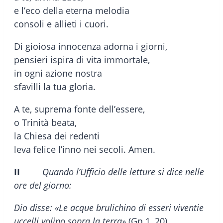
e l’eco della eterna melodia
consoli e allieti i cuori.
Di gioiosa innocenza adorna i giorni,
pensieri ispira di vita immortale,
in ogni azione nostra
sfavilli la tua gloria.
A te, suprema fonte dell’essere,
o Trinità beata,
la Chiesa dei redenti
leva felice l’inno nei secoli. Amen.
II
Quando l’Ufficio delle letture si dice nelle
ore del giorno:
Dio disse: «Le acque brulichino di esseri viventi
e
uccelli volino sopra la terra»
(Gn 1, 20).