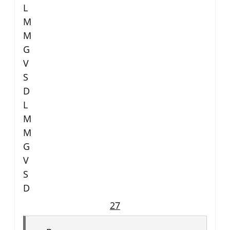
L
M
M
G
V
S
D
L
M
M
G
V
S
D
27