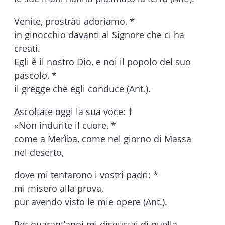
Venite, prostràti adoriamo, *
in ginocchio davanti al Signore che ci ha
creati.
Egli è il nostro Dio, e noi il popolo del suo
pascolo, *
il gregge che egli conduce (Ant.).
Ascoltate oggi la sua voce: †
«Non indurite il cuore, *
come a Merìba, come nel giorno di Massa
nel deserto,
dove mi tentarono i vostri padri: *
mi misero alla prova,
pur avendo visto le mie opere (Ant.).
Per quarant’anni mi disgustai di quella