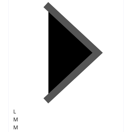
L
M
M