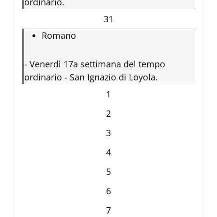
ordinario.
31
Romano
-
Venerdì 17a settimana del tempo
ordinario - San Ignazio di Loyola.
1
2
3
4
5
6
7