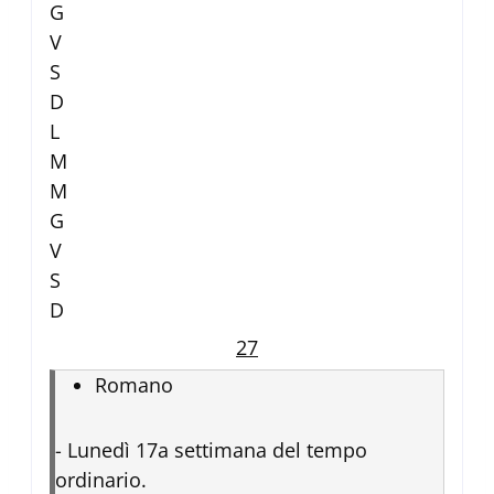
G
V
S
D
L
M
M
G
V
S
D
27
Romano
-
Lunedì 17a settimana del tempo
ordinario.