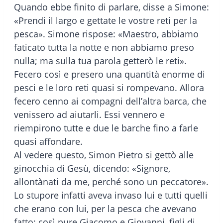
Quando ebbe finito di parlare, disse a Simone:
«Prendi il largo e gettate le vostre reti per la
pesca». Simone rispose: «Maestro, abbiamo
faticato tutta la notte e non abbiamo preso
nulla; ma sulla tua parola getterò le reti».
Fecero così e presero una quantità enorme di
pesci e le loro reti quasi si rompevano. Allora
fecero cenno ai compagni dell’altra barca, che
venissero ad aiutarli. Essi vennero e
riempirono tutte e due le barche fino a farle
quasi affondare.
Al vedere questo, Simon Pietro si gettò alle
ginocchia di Gesù, dicendo: «Signore,
allontànati da me, perché sono un peccatore».
Lo stupore infatti aveva invaso lui e tutti quelli
che erano con lui, per la pesca che avevano
fatto; così pure Giacomo e Giovanni, figli di