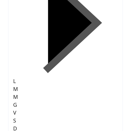
L
M
M
G
V
S
D