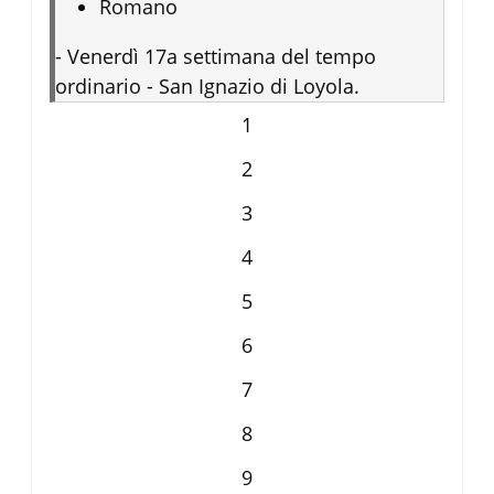
Romano
-
Venerdì 17a settimana del tempo
ordinario - San Ignazio di Loyola.
1
2
3
4
5
6
7
8
9