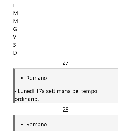
L
M
M
G
V
S
D
27
Romano
-
Lunedì 17a settimana del tempo
ordinario.
28
Romano