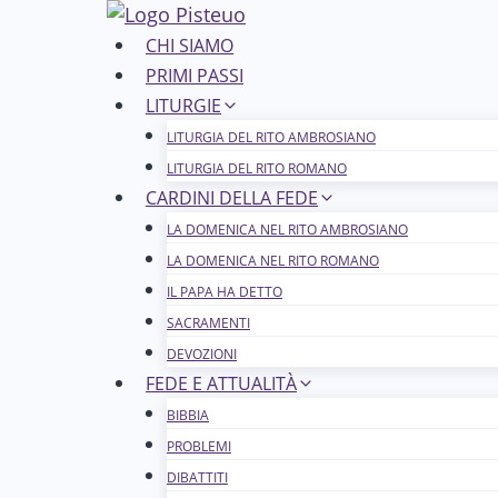
Salta
al
CHI SIAMO
contenuto
PRIMI PASSI
LITURGIE
LITURGIA DEL RITO AMBROSIANO
LITURGIA DEL RITO ROMANO
CARDINI DELLA FEDE
LA DOMENICA NEL R​​​​​​ITO AMBROSIANO
LA DOMENICA NEL RITO ROMANO
IL PAPA HA DETTO
SACRAMENTI
DEVOZIONI
FEDE E ATTUALITÀ
BIBBIA
PROBLEMI
DIBATTITI