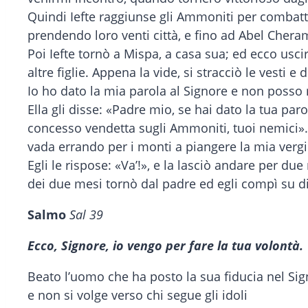
Quindi Iefte raggiunse gli Ammoniti per combatter
prendendo loro venti città, e fino ad Abel Cheram
Poi Iefte tornò a Mispa, a casa sua; ed ecco uscirgl
altre figlie. Appena la vide, si stracciò le vesti 
Io ho dato la mia parola al Signore e non posso r
Ella gli disse: «Padre mio, se hai dato la tua par
concesso vendetta sugli Ammoniti, tuoi nemici». 
vada errando per i monti a piangere la mia verg
Egli le rispose: «Va’!», e la lasciò andare per du
dei due mesi tornò dal padre ed egli compì su di 
Salmo
Sal 39
Ecco, Signore, io vengo per fare la tua volontà.
Beato l’uomo che ha posto la sua fiducia nel Si
e non si volge verso chi segue gli idoli