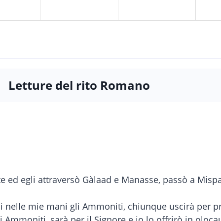
Letture del rito Romano
Iefte ed egli attraversò Gàlaad e Manasse, passò a Mis
gni nelle mie mani gli Ammoniti, chiunque uscirà per p
 Ammoniti, sarà per il Signore e io lo offrirò in oloca