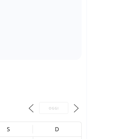
OGGI
S
D