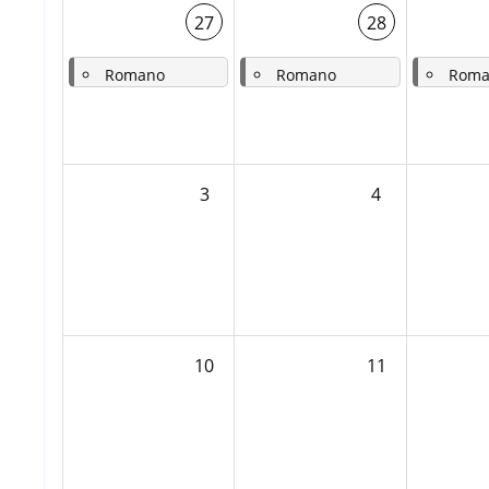
27
28
Romano
Romano
Roma
-
Lunedì 17a settimana del tempo ordinario.
-
Martedì 17a settimana del tempo ordinario.
-
Mercoledì 17a settimana del tempo o
3
4
10
11