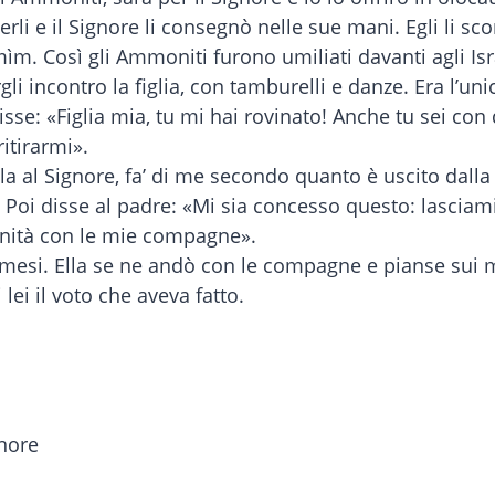
li e il Signore li consegnò nelle sue mani. Egli li sco
ìm. Così gli Ammoniti furono umiliati davanti agli Isra
i incontro la figlia, con tamburelli e danze. Era l’unica
e disse: «Figlia mia, tu mi hai rovinato! Anche tu sei co
itirarmi».
ola al Signore, fa’ di me secondo quanto è uscito dalla
Poi disse al padre: «Mi sia concesso questo: lasciami
inità con le mie compagne».
e mesi. Ella se ne andò con le compagne e pianse sui mo
lei il voto che aveva fatto.
gnore