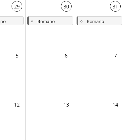
29
30
31
no
Romano
Romano
rdinario - Santi Marta Maria e Lazzaro.
-
Giovedì 17a settimana del tempo ordinario.
-
Venerdì 17a settimana del tempo ordinario - San Ignazio di Loyola.
5
6
7
12
13
14