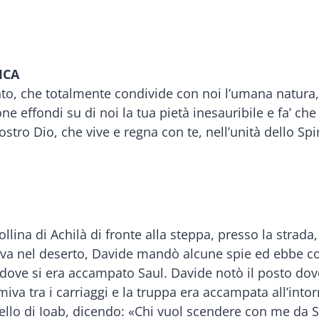
ICA
santo, che totalmente condivide con noi l’umana natura
ne effondi su di noi la tua pietà inesauribile e fa’ ch
tro Dio, che vive e regna con te, nell’unità dello Spiri
ollina di Achilà di fronte alla steppa, presso la strad
iva nel deserto, Davide mandò alcune spie ed ebbe co
 dove si era accampato Saul. Davide notò il posto dov
rmiva tra i carriaggi e la truppa era accampata all’into
, fratello di Ioab, dicendo: «Chi vuol scendere con me 