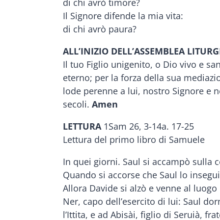
di chi avrò timore?
Il Signore difende la mia vita:
di chi avrò paura?
ALL’INIZIO DELL’ASSEMBLEA LITURG
Il tuo Figlio unigenito, o Dio vivo e 
eterno; per la forza della sua mediazio
lode perenne a lui, nostro Signore e nos
secoli.
Amen
LETTURA
1Sam 26, 3-14a. 17-25
Lettura del primo libro di Samuele
In quei giorni. Saul si accampò sulla c
Quando si accorse che Saul lo insegu
Allora Davide si alzò e venne al luogo
Ner, capo dell’esercito di lui: Saul do
l’Ittita, e ad Abisài, figlio di Seruià