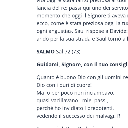
vita oggi è stata tanto preziosa ai t
lancia del re: passi qui uno dei servit
momento che oggi il Signore ti aveva
ecco, come è stata preziosa oggi la tua 
ogni angustia». Saul rispose a Davide: 
andò per la sua strada e Saul tornò al
SALMO
Sal 72 (73)
Guidami, Signore, con il tuo consigl
Quanto è buono Dio con gli uomini ret
Dio con i puri di cuore!
Ma io per poco non inciampavo,
quasi vacillavano i miei passi,
perché ho invidiato i prepotenti,
vedendo il successo dei malvagi. R