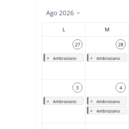
L
M
27
28
Ambrosiano
Ambrosiano
-
Lunedì 17a settimana del tempo ordinario – 9a dopo Pentecoste
-
Martedì 17a settimana del tempo ordinario – 9a dopo Pentecoste - Santi Nazaro e Celso, martiri
3
4
Ambrosiano
Ambrosiano
Ambrosiano
-
Lunedì18a settimana del tempo ordinario – 10a dopo Pentecoste
-
Martedì 18a settimana del tempo ordinario – 10a dopo Pentecoste - San Giovanni Maria Vianney, sacerdote
-
Martedì 18a settimana del tempo ordinario – 8a dopo Pentecoste - San Giovanni Battista Vianney, sacerdote