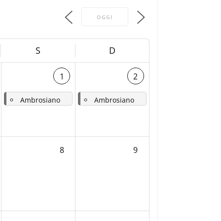
OGGI
S
D
1
2
Ambrosiano
Ambrosiano
-
Sabato 17a settimana del tempo ordinario – 9a dopo Pentecoste - San Alfonso Maria de' Liguori, vescovo
-
Domenica 18a settimana del tempo ordinario – 10a dopo Pentecoste
8
9