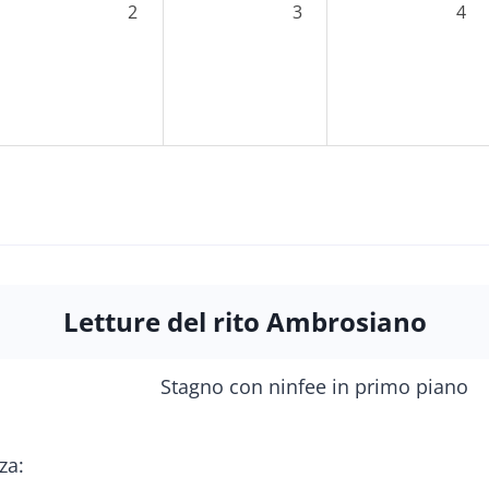
2
3
4
Letture del rito Ambrosiano
za: