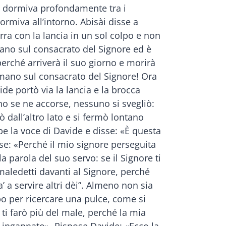
ul dormiva profondamente tra i
ormiva all’intorno. Abisài disse a
rra con la lancia in un sol colpo e non
ano sul consacrato del Signore ed è
perché arriverà il suo giorno e morirà
a mano sul consacrato del Signore! Ora
de portò via la lancia e la brocca
no se ne accorse, nessuno si svegliò:
dall’altro lato e si fermò lontano
be la voce di Davide e disse: «È questa
nse: «Perché il mio signore perseguita
a parola del suo servo: se il Signore ti
maledetti davanti al Signore, perché
 a servire altri dèi”. Almeno non sia
mpo per ricercare una pulce, come si
ti farò più del male, perché la mia