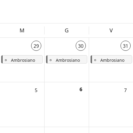
M
G
V
29
30
31
Ambrosiano
Ambrosiano
Ambrosiano
-
Mercoledì 17a settimana del tempo ordinario – 9a dopo Pentecoste - Santi Marta Maria e Lazzaro
-
Giovedì 17a settimana del tempo ordinario – 9a dopo Pentecoste
-
Venerdì 17a settimana del tempo ordinario – 9a dopo Pentecoste - San Ignazio di Loyola, sacerdote
6
5
7