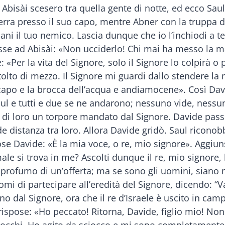
 Abisài scesero tra quella gente di notte, ed ecco Sa
 terra presso il suo capo, mentre Abner con la truppa d
ni il tuo nemico. Lascia dunque che io l’inchiodi a te
sse ad Abisài: «Non ucciderlo! Chi mai ha messo la m
«Per la vita del Signore, solo il Signore lo colpirà o 
tolto di mezzo. Il Signore mi guardi dallo stendere l
 capo e la brocca dell’acqua e andiamocene». Così Davi
aul e tutti e due se ne andarono; nessuno vide, nessu
 di loro un torpore mandato dal Signore. Davide passò 
e distanza tra loro. Allora Davide gridò. Saul riconob
pose Davide: «È la mia voce, o re, mio signore». Aggiu
le si trova in me? Ascolti dunque il re, mio signore, l
il profumo di un’offerta; ma se sono gli uomini, siano 
 di partecipare all’eredità del Signore, dicendo: “Va’
no dal Signore, ora che il re d’Israele è uscito in ca
ispose: «Ho peccato! Ritorna, Davide, figlio mio! Non 