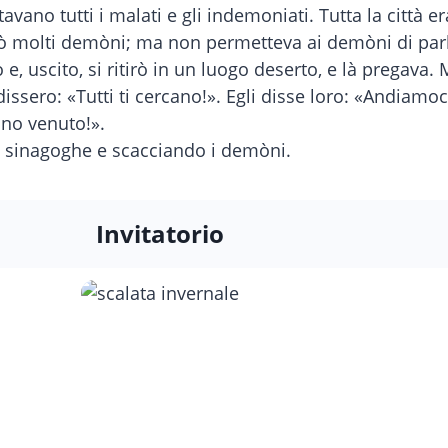
avano tutti i malati e gli indemoniati. Tutta la città er
cciò molti demòni; ma non permetteva ai demòni di par
e, uscito, si ritirò in un luogo deserto, e là pregava
dissero: «Tutti ti cercano!». Egli disse loro: «Andiamoce
ono venuto!».
ro sinagoghe e scacciando i demòni.
Invitatorio