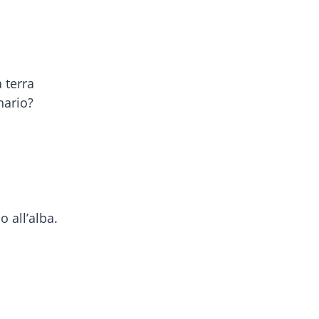
 terra
nario?
o all’alba.