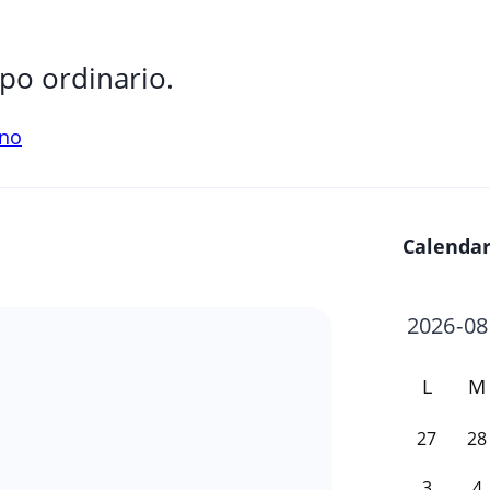
po ordinario.
ano
Calendar
L
M
27
28
3
4