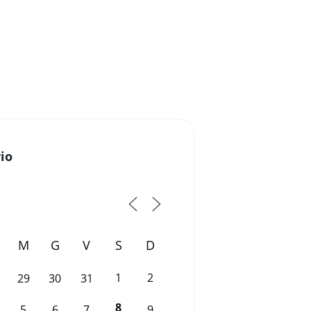
io
M
G
V
S
D
1
2
29
30
31
8
5
6
7
9