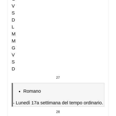
V
S
D
L
M
M
G
V
S
D
27
Romano
-
Lunedì 17a settimana del tempo ordinario.
28