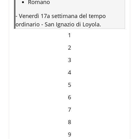
Romano
-
Venerdì 17a settimana del tempo
ordinario - San Ignazio di Loyola.
1
2
3
4
5
6
7
8
9