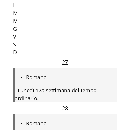
L
M
M
G
V
S
D
27
Romano
-
Lunedì 17a settimana del tempo
ordinario.
28
Romano