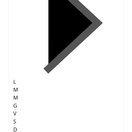
L
M
M
G
V
S
D