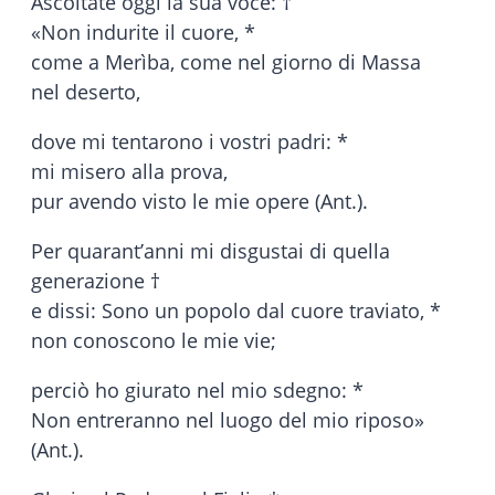
Ascoltate oggi la sua voce: †
«Non indurite il cuore, *
come a Merìba, come nel giorno di Massa
nel deserto,
dove mi tentarono i vostri padri: *
mi misero alla prova,
pur avendo visto le mie opere (Ant.).
Per quarant’anni mi disgustai di quella
generazione †
e dissi: Sono un popolo dal cuore traviato, *
non conoscono le mie vie;
perciò ho giurato nel mio sdegno: *
Non entreranno nel luogo del mio riposo»
(Ant.).