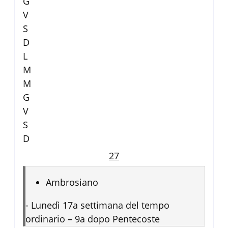
G
V
S
D
L
M
M
G
V
S
D
27
Ambrosiano
-
Lunedì 17a settimana del tempo
ordinario – 9a dopo Pentecoste