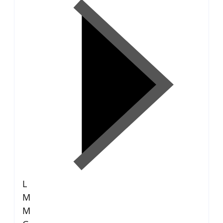
L
M
M