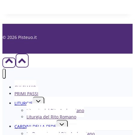
© 2026 Pisteuo.it
CHI SIAMO
PRIMI PASSI
Alterna
LITURGIE
menu
Liturgia del Rito Ambrosiano
figlio
Liturgia del Rito Romano
Alterna
CARDINI DELLA FEDE
menu
La Domenica nel R​​​​​​ito Ambrosiano
figlio