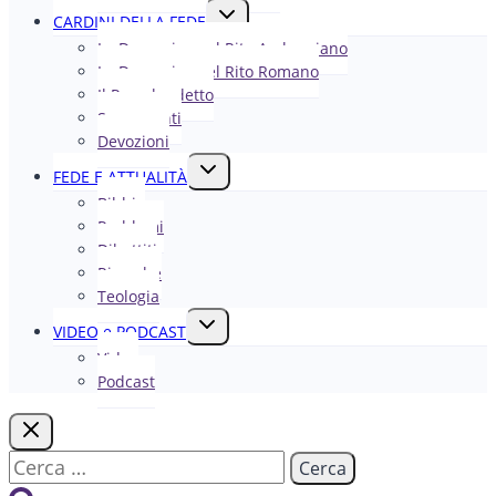
Alterna
CARDINI DELLA FEDE
menu
La Domenica nel R​​​​​​ito Ambrosiano
figlio
La Domenica nel Rito Romano
Il Papa ha detto
Sacramenti
Devozioni
Alterna
FEDE E ATTUALITÀ
menu
Bibbia
figlio
Problemi
Dibattiti
Ricerche
Teologia
Alterna
VIDEO e PODCAST
menu
Video
figlio
Podcast
Ricerca
per: