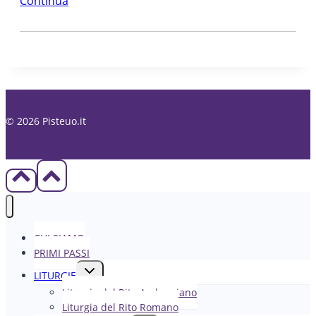
Continua
© 2026 Pisteuo.it
CHI SIAMO
PRIMI PASSI
Alterna
LITURGIE
menu
Liturgia del Rito Ambrosiano
figlio
Liturgia del Rito Romano